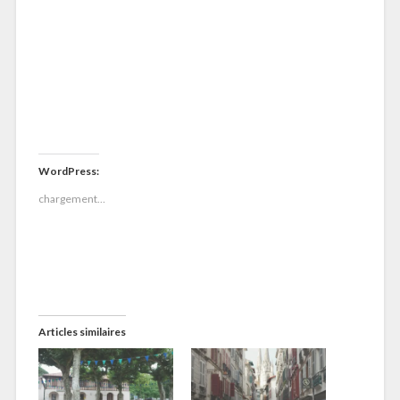
courriel (et c'est tout).
Rejoignez les 49 autres abonnés
Adresse
e-
mail
Abonnez-vous
NOS DERNIERS ARTICLES
Le haut-Lot à vélo : de Capdenac à Mende
24 octobre
2020
Tour du Massif Central
31 juillet 2020
Aller-retour au seuil de Naurouze
14 juin 2020
Un week-end dans le Tarn
7 mai 2020
Bilan de cinq semaines au Danemark
8 avril 2020