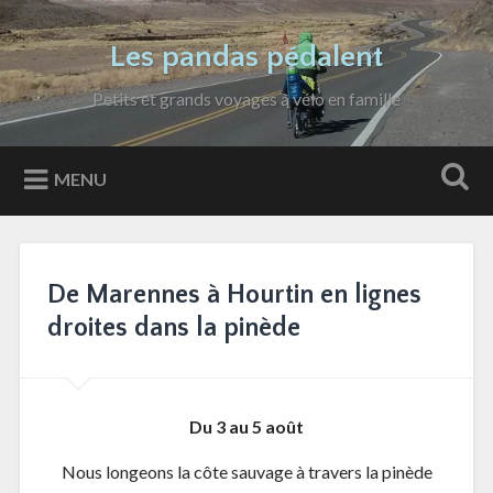
Accéder
au
Recherche
Les pandas pédalent
contenu
principal
Petits et grands voyages à vélo en famille
MENU
De Marennes à Hourtin en lignes
droites dans la pinède
Du 3 au 5 août
Nous longeons la côte sauvage à travers la pinède