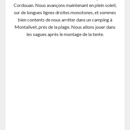
Articles similaires
De Hourtin à Moliets-et-
De Moliets-et-Maa à
Maa entre pins et lacs
Bayonne
9 août 2015
11 août 2015
Dans "Étapes EV1
Dans "Étapes EV1
2015"
2015"
Étape 4 – Brax / Fontet
21 avril 2015
Dans "Étapes véloroute
des deux mers 2015"