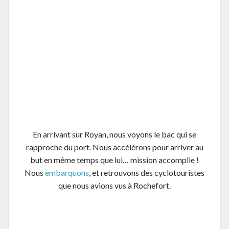
La journée du lendemain s’annonce chaude, nous nous
levons tôt pour pouvoir pédaler le plus possible le
matin. Après un petit ravitaillement aux halles de
Montalivet, nous reprenons la route de la pinède. Il
fait déjà très chaud, nous longeons une route
automobile peu empruntée. C’est très très plat, et
très très droit
… les quelques virages à 90°C sont
accueillis comme de vrais événements !