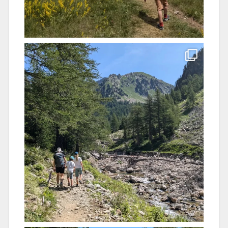
Charger plus
Suivre sur Instagram
FIÈREMENT PROPULSÉ PAR WORDPRESS
|
THÈME :
BASKERVILLE 2 PAR
ANDERS NOREN
.
RETOUR EN HAUT ↑