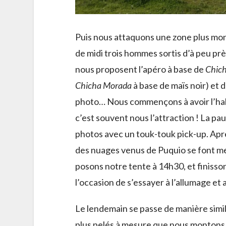
Puis nous attaquons une zone plus mon
de midi trois hommes sortis d’à peu près
nous proposent l’apéro à base de
Chic
Chicha Morada
à base de maïs noir) et 
photo… Nous commençons à avoir l’habitu
c’est souvent nous l’attraction ! La pa
photos avec un touk-touk pick-up. Apr
des nuages venus de Puquio se font me
posons notre tente à 14h30, et finisso
l’occasion de s’essayer à l’allumage e
Le lendemain se passe de manière simil
plus pelés à mesure que nous montons. 