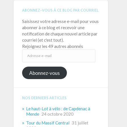
ABONNEZ-VOUS À CE BLOG PAR COURRIEL
Saisissez votre adresse e-mail pour vous
abonner à ce blog et recevoir une
notification de chaque nouvel article par
courriel (et c'est tout).
Rejoignez les 49 autres abonnés
Adresse
e-
mail
Abonnez-vous
NOS DERNIERS ARTICLES
Le haut-Lot à vélo : de Capdenac à
Mende
24 octobre 2020
Tour du Massif Central
31 juillet