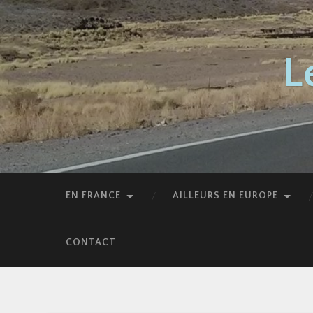
Accéder
au
contenu
principal
Recherche
L
EN FRANCE
AILLEURS EN EUROPE
CONTACT