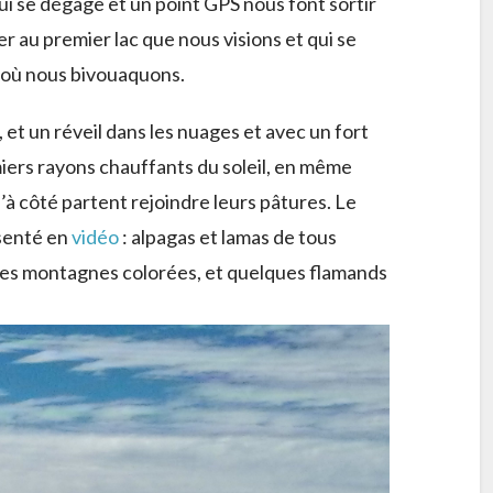
 qui se dégage et un point GPS nous font sortir
r au premier lac que nous visions et qui se
ne où nous bivouaquons.
 et un réveil dans les nuages et avec un fort
iers rayons chauffants du soleil, en même
d’à côté partent rejoindre leurs pâtures. Le
ésenté en
vidéo
: alpagas et lamas de tous
 des montagnes colorées, et quelques flamands