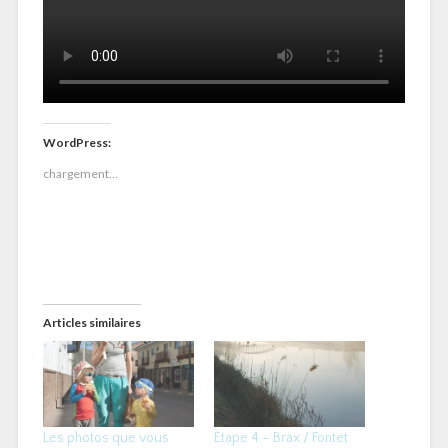
WordPress:
chargement…
Articles similaires
Les photos que vous
Étape 4 – Brax / Fontet