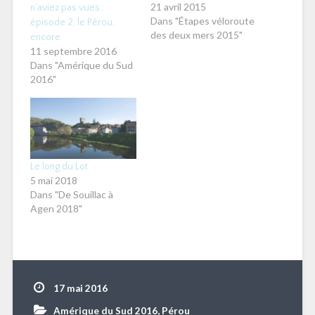
21 avril 2015
n’aviez pas vues :
Dans "Étapes véloroute
épisode 2, le Pérou,
des deux mers 2015"
encore
11 septembre 2016
Dans "Amérique du Sud
2016"
Le long du Lot
5 mai 2018
Dans "De Souillac à
Agen 2018"
17 mai 2016
Amérique du Sud 2016
,
Pérou