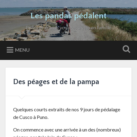
Accéder
au
Recherche
Les pandas pédalent
contenu
principal
Petits et grands voyages à vélo en famille
MENU
Des péages et de la pampa
Quelques courts extraits de nos 9 jours de pédalage
de Cusco à Puno.
On commence avec une arrivée à un des (nombreux)